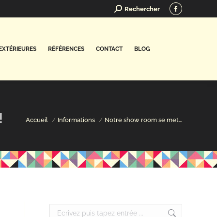
Search:
Rechercher
Facebook
page
opens
EXTÉRIEURES
RÉFÉRENCES
CONTACT
BLOG
in
new
window
!
Vous êtes ici :
Accueil
Informations
Notre show room se met…
Search: