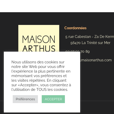
Coordonnées
5 rue Cabestan - Za De Ker
56470 La Trinité sur Mer
02 97 55 70 89
contact@maisonarthus.com
Nous utilisons des cookies sur
notre site Web pour vous offrir
l'expérience la plus pertinente en
mémorisant vos préférences et
les visites répétées. En cliquant
sur «Accepter», vous consentez à
l'utilisation de TOUS les cookies.
Préférences
ACCEPTER
Réalisation :