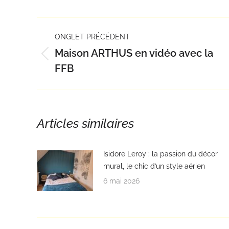
Facebook
X
Navigation
ONGLET PRÉCÉDENT
de
Maison ARTHUS en vidéo avec la
commentaire
Onglet
FFB
précédent
Articles similaires
Isidore Leroy : la passion du décor
mural, le chic d’un style aérien
6 mai 2026