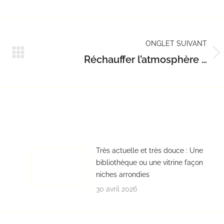
Pinterest
LinkedIn
WhatsApp
ONGLET SUIVANT
Réchauffer l’atmosphère …
Onglet
suivant
Très actuelle et très douce : Une
bibliothèque ou une vitrine façon
niches arrondies
30 avril 2026