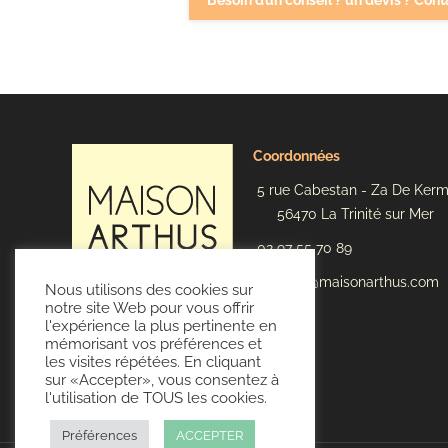
Besoin d’un conseil ? un devis ? Cont
Coordonnées
5 rue Cabestan - Za De Ker
56470 La Trinité sur Mer
02 97 55 70 89
contact@maisonarthus.com
Nous utilisons des cookies sur
notre site Web pour vous offrir
l'expérience la plus pertinente en
mémorisant vos préférences et
les visites répétées. En cliquant
sur «Accepter», vous consentez à
l'utilisation de TOUS les cookies.
Préférences
ACCEPTER