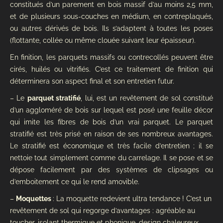
constitués d’un parement en bois massif d’au moins 2,5 mm,
et de plusieurs sous-couches en médium, en contreplaqués,
ou autres dérivés de bois. Ils s’adaptent à toutes les poses
(flottante, collée ou même clouée suivant leur épaisseur).
En finition, les parquets massifs ou contrecollés peuvent être
cirés, huilés ou vitrifiés. C’est ce traitement de finition qui
déterminera son aspect final et son entretien futur.
– Le
parquet stratifié
, lui, est un revêtement de sol constitué
d’un aggloméré de bois sur lequel est posé une feuille décor
qui imite les fibres de bois d’un vrai parquet. Le parquet
stratifié est très prisé en raison de ses nombreux avantages.
Le stratifié est économique et très facile d’entretien ; il se
nettoie tout simplement comme du carrelage. Il se pose et se
dépose facilement par des systèmes de clipsages ou
d’emboitement ce qui le rend amovible.
–
Moquettes
: La moquette redevient ultra tendance ! C’est un
revêtement de sol qui regorge d’avantages : agréable au
toucher, isolant thermique et phonique, design chaleureux.